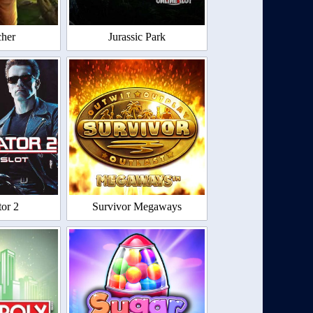
cher
Jurassic Park
or 2
Survivor Megaways