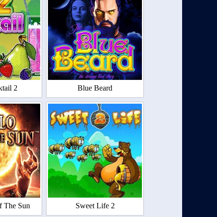
tail 2
Blue Beard
f The Sun
Sweet Life 2