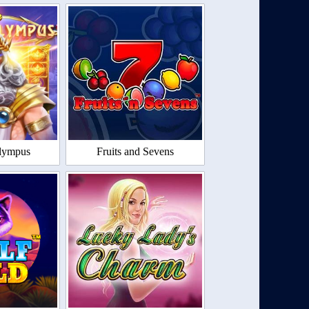
Olympus
Fruits and Sevens