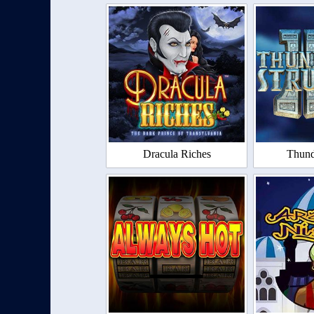
Dracula Riches
Thund