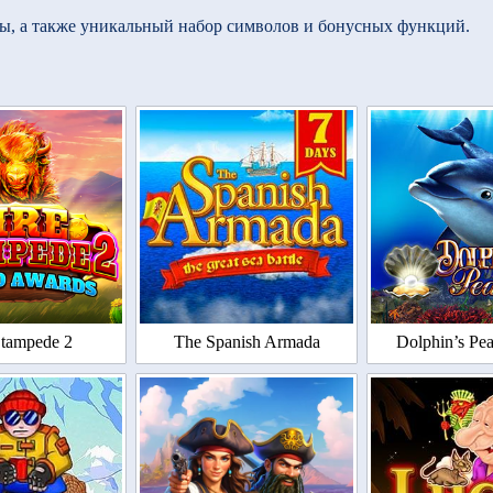
ры, а также уникальный набор символов и бонусных функций.
Stampede 2
The Spanish Armada
Dolphin’s Pea