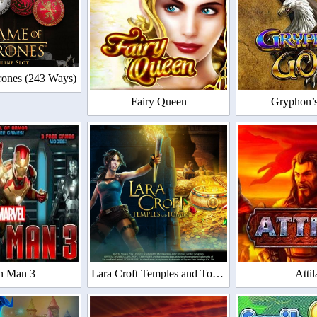
ones (243 Ways)
Fairy Queen
Gryphon’
n Man 3
Lara Croft Temples and Tombs
Attil