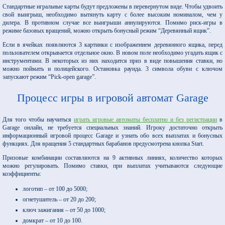
Стандартные игральные карты будут предложены в перевернутом виде. Чтобы удвоить
свой выигрыш, необходимо вытянуть карту с более высоким номиналом, чем у
дилера. В противном случае все выигрыши аннулируются. Помимо риск-игры в
режиме базовых вращений, можно открыть бонусный режим “Деревянный ящик”.
Если в ячейках появляются 3 картинки с изображением деревянного ящика, перед
пользователем открывается отдельное окно. В новом поле необходимо угадать ящик с
инструментами. В некоторых из них находится приз в виде повышения ставки, но
можно поймать и полицейского. Остановка раунда. 3 символа обуви с ключом
запускают режим “Pick-open garage”.
Процесс игры в игровой автомат Garage
Для того чтобы научиться
играть игровые автоматы бесплатно и без регистрации
в
Garage онлайн, не требуется специальных знаний. Игроку достаточно открыть
информационный игровой процесс Garage и узнать обо всех выплатах и бонусных
функциях. Для вращения 5 стандартных барабанов предусмотрена кнопка Start.
Призовые комбинации составляются на 9 активных линиях, количество которых
можно регулировать. Помимо ставки, при выплатах учитываются следующие
коэффициенты:
логотип – от 100 до 5000;
огнетушитель – от 20 до 200;
ключ зажигания – от 50 до 1000;
домкрат – от 10 до 100.