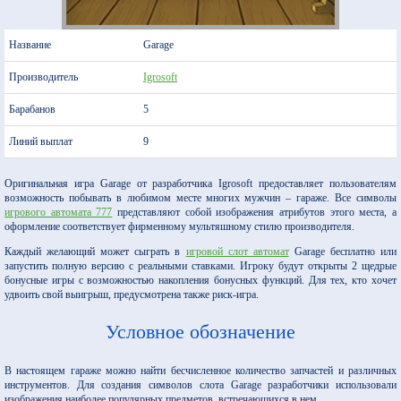
Название
Garage
Производитель
Igrosoft
Барабанов
5
Линий выплат
9
Оригинальная игра Garage от разработчика Igrosoft предоставляет пользователям
возможность побывать в любимом месте многих мужчин – гараже. Все символы
игрового автомата 777
представляют собой изображения атрибутов этого места, а
оформление соответствует фирменному мультяшному стилю производителя.
Каждый желающий может сыграть в
игровой слот автомат
Garage бесплатно или
запустить полную версию с реальными ставками. Игроку будут открыты 2 щедрые
бонусные игры с возможностью накопления бонусных функций. Для тех, кто хочет
удвоить свой выигрыш, предусмотрена также риск-игра.
Условное обозначение
В настоящем гараже можно найти бесчисленное количество запчастей и различных
инструментов. Для создания символов слота Garage разработчики использовали
изображения наиболее популярных предметов, встречающихся в нем.