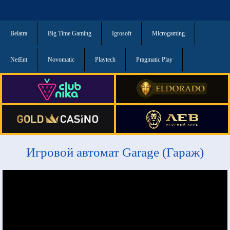
Belatra
Big Time Gaming
Igrosoft
Microgaming
NetЕnt
Novomatic
Playtech
Pragmatic Play
Игровой автомат Garage (Гараж)