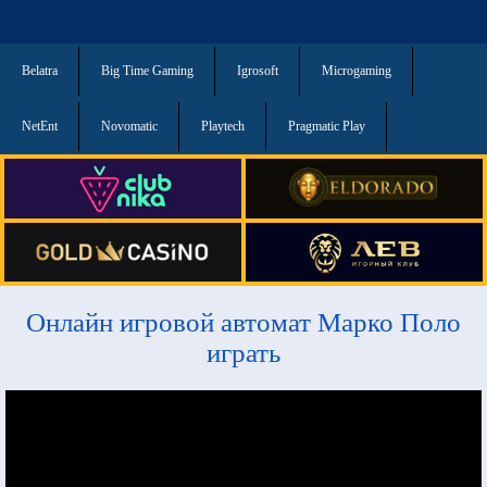
Belatra
Big Time Gaming
Igrosoft
Microgaming
NetЕnt
Novomatic
Playtech
Pragmatic Play
Онлайн игровой автомат Марко Поло
играть