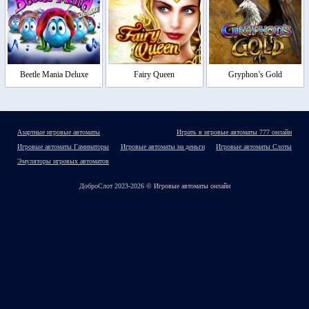
Beetle Mania Deluxe
Fairy Queen
Gryphon’s Gold
Азартные игровые автоматы
Играть в игровые автоматы 777 онлайн
Игровые автоматы Гаминаторы
Игровые автоматы на деньги
Игровые автоматы Слоты
Эмуляторы игровых автоматов
ДоброСлот 2023-2026 © Игровые автоматы онлайн