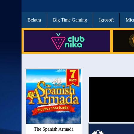
Belatra
Big Time Gaming
Igrosoft
Mic
The Spanish Armada