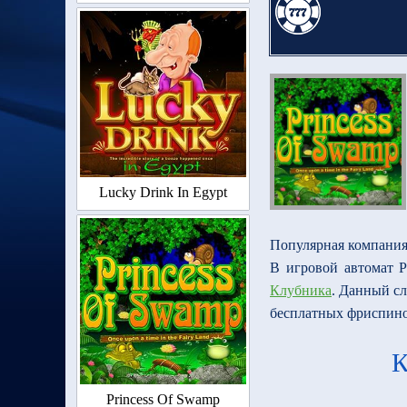
Lucky Drink In Egypt
Популярная компания
В игровой автомат P
Клубника
. Данный сл
бесплатных фриспино
К
Princess Of Swamp