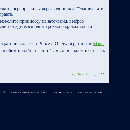
делать, перепрыгивая через кувшинки. Помните, что
граете.
ызволите принцессу из заточения, выбрав
сли попадетесь в лапы грозного крокодила, то
грать не только в Princess Of Swamp, но и в
Island
,
в любом онлайн казино. Там же вы можете скачать
Lucky Drink In Egypt
>>
Игровые автоматы Слоты
Эмуляторы игровых автоматов