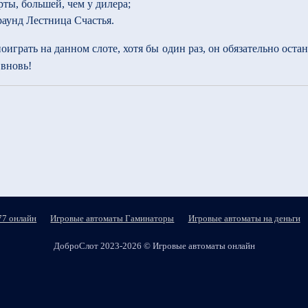
ты, большей, чем у дилера;
аунд Лестница Счастья.
играть на данном слоте, хотя бы один раз, он обязательно остан
 вновь!
77 онлайн
Игровые автоматы Гаминаторы
Игровые автоматы на деньги
ДоброСлот 2023-2026 © Игровые автоматы онлайн