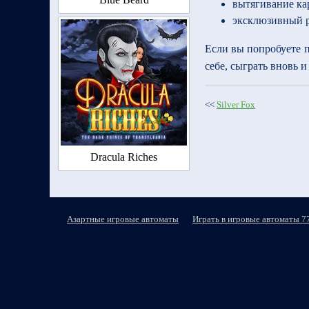
вытягивание кар
эксклюзивный р
Если вы попробуете по
себе, сыграть вновь и
<<
Silver Fox
Dracula Riches
Азартные игровые автоматы
Играть в игровые автоматы 7