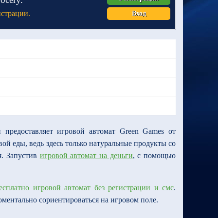
истрации.
Вход
 предоставляет игровой автомат Green Games от
вой еды, ведь здесь только натуральные продукты со
я. Запустив
игровой автомат на деньги
, с помощью
есплатно игровой автомат без регистрации и смс
.
оментально сориентироваться на игровом поле.