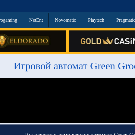
rogaming
NetЕnt
Novomatic
Playtech
Pragmatic
Игровой автомат Green Gro
Вы играете в демо версию автомата Green Gr