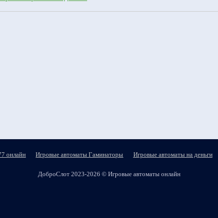
77 онлайн
Игровые автоматы Гаминаторы
Игровые автоматы на деньги
ДоброСлот 2023-2026 © Игровые автоматы онлайн