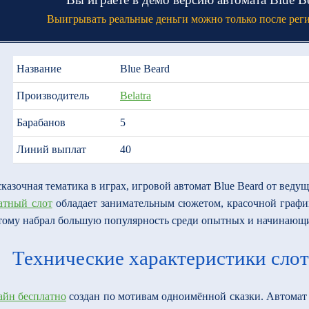
Выигрывать реальные деньги можно только после рег
Название
Blue Beard
Производитель
Belatra
Барабанов
5
Линий выплат
40
казочная тематика в играх, игровой автомат Blue Beard от ведущ
атный слот
обладает занимательным сюжетом, красочной граф
этому набрал большую популярность среди опытных и начинающи
Технические характеристики слот
айн бесплатно
создан по мотивам одноимённой сказки. Автомат