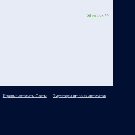
Silver Fox
>>
Игровые автоматы Слоты
Эмуляторы игровых автоматов