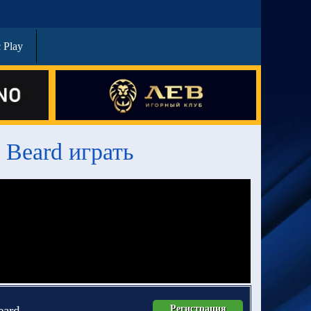
 Play
 Beard играть
ard.
Регистрация