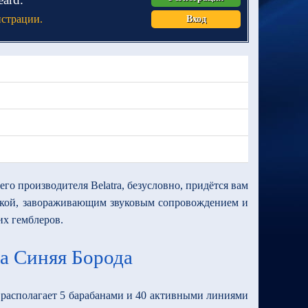
истрации.
Вход
его производителя Belatra, безусловно, придётся вам
икой, завораживающим звуковым сопровождением и
х гемблеров.
а Синяя Борода
 располагает 5 барабанами и 40 активными линиями