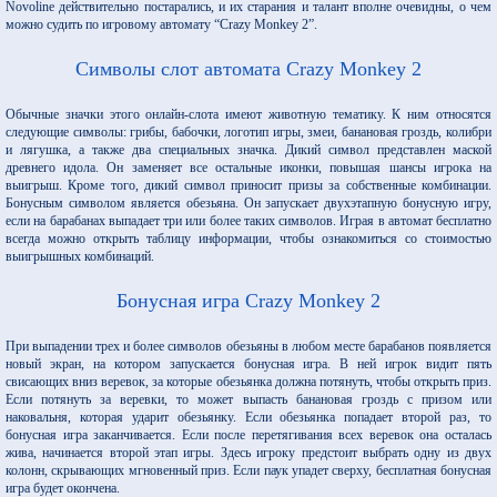
Novoline действительно постарались, и их старания и талант вполне очевидны, о чем
можно судить по игровому автомату “Crazy Monkey 2”.
Символы слот автомата Crazy Monkey 2
Обычные значки этого онлайн-слота имеют животную тематику. К ним относятся
следующие символы: грибы, бабочки, логотип игры, змеи, банановая гроздь, колибри
и лягушка, а также два специальных значка. Дикий символ представлен маской
древнего идола. Он заменяет все остальные иконки, повышая шансы игрока на
выигрыш. Кроме того, дикий символ приносит призы за собственные комбинации.
Бонусным символом является обезьяна. Он запускает двухэтапную бонусную игру,
если на барабанах выпадает три или более таких символов. Играя в автомат бесплатно
всегда можно открыть таблицу информации, чтобы ознакомиться со стоимостью
выигрышных комбинаций.
Бонусная игра Crazy Monkey 2
При выпадении трех и более символов обезьяны в любом месте барабанов появляется
новый экран, на котором запускается бонусная игра. В ней игрок видит пять
свисающих вниз веревок, за которые обезьянка должна потянуть, чтобы открыть приз.
Если потянуть за веревки, то может выпасть банановая гроздь с призом или
наковальня, которая ударит обезьянку. Если обезьянка попадает второй раз, то
бонусная игра заканчивается. Если после перетягивания всех веревок она осталась
жива, начинается второй этап игры. Здесь игроку предстоит выбрать одну из двух
колонн, скрывающих мгновенный приз. Если паук упадет сверху, бесплатная бонусная
игра будет окончена.