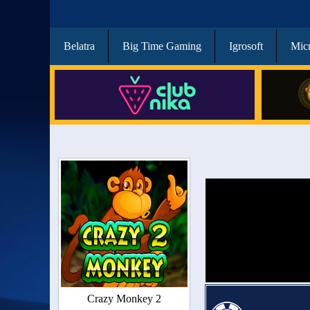
Belatra
Big Time Gaming
Igrosoft
Mic
Crazy Monkey 2