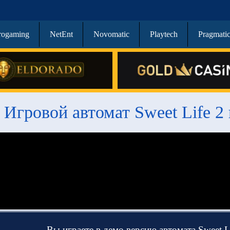
rogaming
NetЕnt
Novomatic
Playtech
Pragmatic
Игровой автомат Sweet Life 2
Вы играете в демо версию автомата Sweet Li