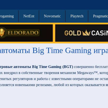
rogaming
NetЕnt
Novomatic
Playtech
Pragmatic
втоматы Big Time Gaming игр
гровые автоматы B
ig
Time
Gaming (BGT)
совершенно бесплатн
х внедрил в собственные творения механизм Megaways™, кото
енитых регуляторов и работа с известными операторами не оста
олняется новенькими релизами, любой из которых оказывается я