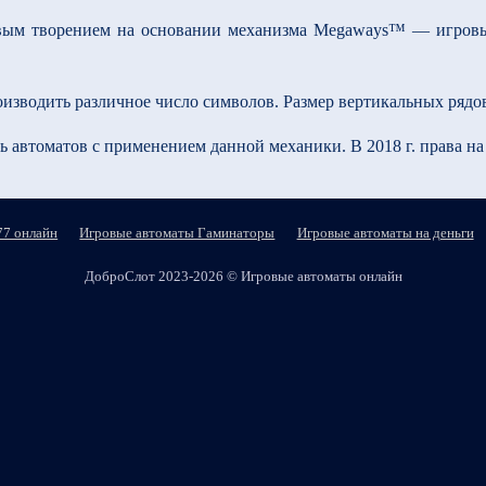
рвым творением на основании механизма Megaways™ — игровым
зводить различное число символов. Размер вертикальных рядов 
 автоматов с применением данной механики. В 2018 г. права на
77 онлайн
Игровые автоматы Гаминаторы
Игровые автоматы на деньги
ДоброСлот 2023-2026 © Игровые автоматы онлайн