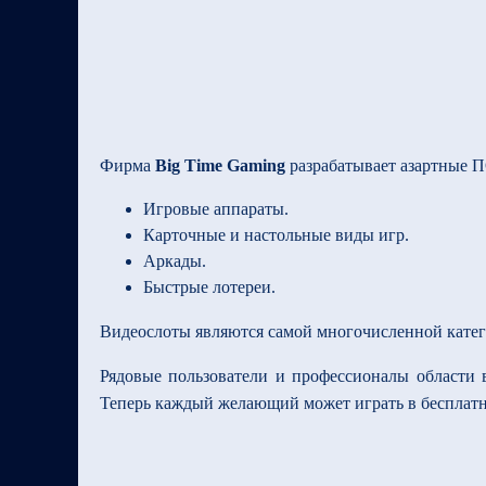
Фирма
Big
Time
Gaming
разрабатывает азартные П
Игровые аппараты.
Карточные и настольные виды игр.
Аркады.
Быстрые лотереи.
Видеослоты являются самой многочисленной катег
Рядовые пользователи и профессионалы области 
Теперь каждый желающий может играть в бесплатны