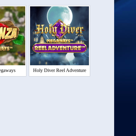
egaways
Holy Diver Reel Adventure