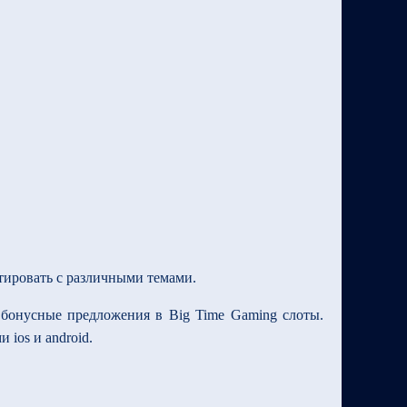
тировать с различными темами.
 бонусные предложения в Big Time Gaming слоты.
ios и android.