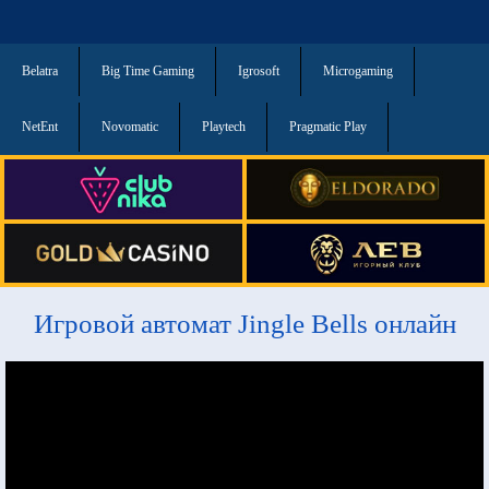
Belatra
Big Time Gaming
Igrosoft
Microgaming
NetЕnt
Novomatic
Playtech
Pragmatic Play
Игровой автомат Jingle Bells онлайн