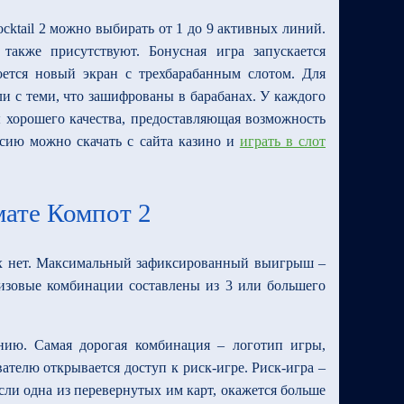
ocktail 2 можно выбирать от 1 до 9 активных линий.
акже присутствуют. Бонусная игра запускается
оется новый экран с трехбарабанным слотом. Для
и с теми, что зашифрованы в барабанах. У каждого
ры хорошего качества, предоставляющая возможность
рсию можно скачать с сайта казино и
играть в слот
мате Компот 2
ках нет. Максимальный зафиксированный выигрыш –
ризовые комбинации составлены из 3 или большего
ию. Самая дорогая комбинация – логотип игры,
телю открывается доступ к риск-игре. Риск-игра –
сли одна из перевернутых им карт, окажется больше