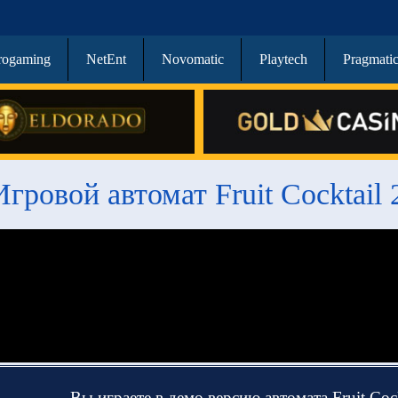
rogaming
NetЕnt
Novomatic
Playtech
Pragmatic
Игровой автомат Fruit Cocktail 
Вы играете в демо версию автомата Fruit Cock