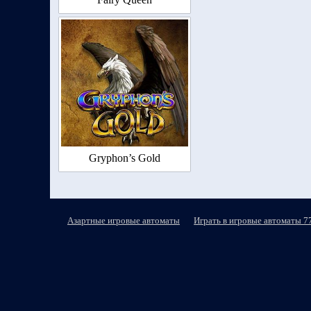
Gryphon’s Gold
Азартные игровые автоматы
Играть в игровые автоматы 7