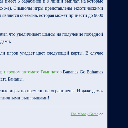
s имеет 5 барабанов и 9 линий выплат, на которые
о же). Символы игры представлены экзотическими
вляется обезьяна, которая может принести до 9000
catter, что увеличивает шансы на получение победной
адами.
ли игрок угадает цвет следующей карты. В случае
 в
игровом автомате Гаминатор
Bananas Go Bahamas
мата Бананы.
тные игры по времени не ограничены. И даже демо-
а отличными выигрышами!
The Money Game
>>