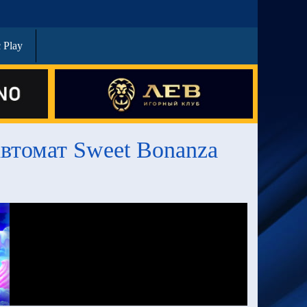
 Play
автомат Sweet Bonanza