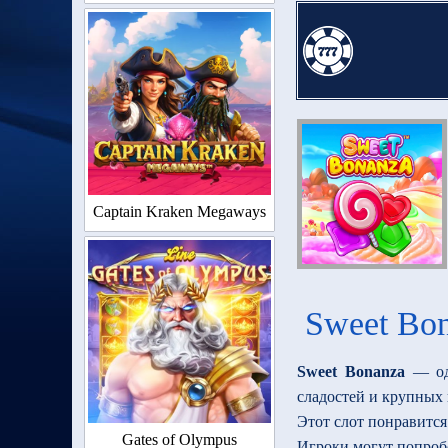
Captain Kraken Megaways
Sweet Bon
Sweet Bonanza
— оди
сладостей и крупных
Этот слот понравитс
Gates of Olympus
Игроки могут попроб