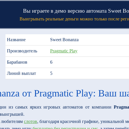
Вы играете в демо версию автомата Sweet Bo
Выигрывать реальные деньги можно только после рег
Название
Sweet Bonanza
Производитель
Pragmatic Play
Барабанов
6
Линий выплат
5
anza от Pragmatic Play: Ваш 
н из самых ярких игровых автоматов от компании
Pragma
 выигрышей.
я любителям
слотов
, благодаря красочной графике, уникальной 
овать демо игру
бесплатно без регистрации и смс
, а затем перей