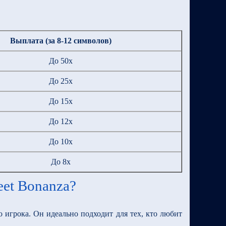
Выплата (за 8-12 символов)
До 50x
До 25x
До 15x
До 12x
До 10x
До 8x
et Bonanza?
 игрока. Он идеально подходит для тех, кто любит