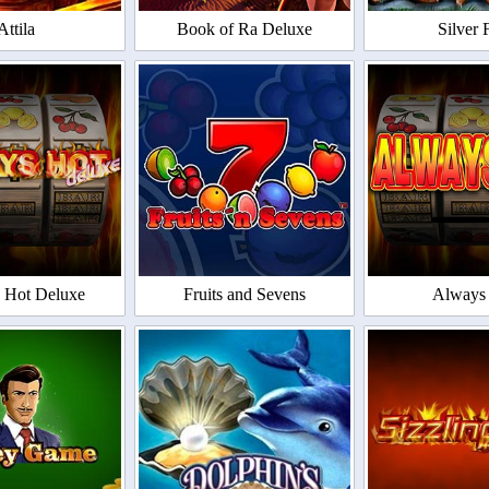
Attila
Book of Ra Deluxe
Silver 
 Hot Deluxe
Fruits and Sevens
Always