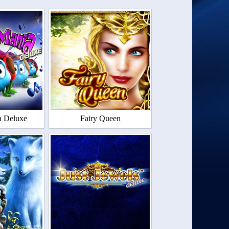
a Deluxe
Fairy Queen