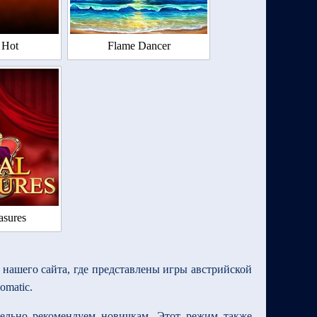
 Hot
Flame Dancer
asures
 нашего сайта, где представлены игры австрийской
omatic.
ятельно рекомендуем новичкам. Этот режим также