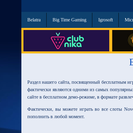
Belatra
Big Time Gaming
Igrosoft
Mic
Раздел нашего сайта, посвященный бесплатным иг
фактически являются одними из самых популярных
сайте в бесплатном демо-режиме, в формате развле
Фактически, вы можете играть во все слоты Novo
пополнить в любой момент.