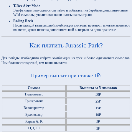
T-Rex Alert Mode
Эта функция запускается случайно и добавляет на барабаны дополнительные
Wild-символы, увеличивая ваши шансы на выигрыш.
Rolling Reels
После каждой выигрышной комбинации символы исчезают, а новые занимают
их место, давая шанс на дополнительный выигрыш за одно вращение.
Как платить Jurassic Park?
Для победы необходимо собрать комбинации из трёх и более одинаковых символов.
Чем больше совпадений, тем выше выплаты.
Пример выплат при ставке 1₽:
Символ
Выплата за 5 символов
Тираннозавр
50₽
Трицератопс
25₽
Велосираптор
15₽
Брахиозавр
10₽
Карты A, K
5₽
Q, J, 10
3₽