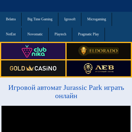
Belatra
Big Time Gaming
Igrosoft
Microgaming
NetЕnt
Novomatic
Playtech
Pragmatic Play
Игровой автомат Jurassic Park играть
онлайн