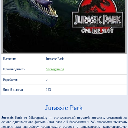
Название
Jurassic Park
Производитель
Microgaming
Барабанов
5
Линий выплат
243
Jurassic Park
Jurassic Park
от Microgaming — это культовый
игровой автомат
, созданный на
основе одноимённого фильма. Этот слот с 5 барабанами и 243 способами выиграть
подарит вам атмосферу тропического острова с динозаврами, захватывающую