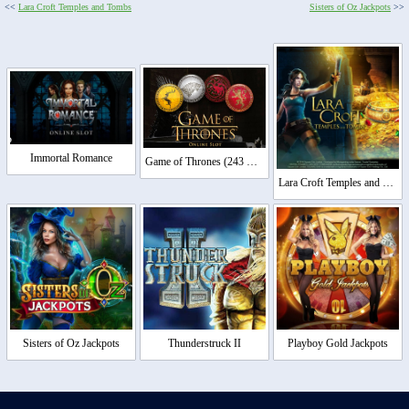
<<
Lara Croft Temples and Tombs
Sisters of Oz Jackpots
>>
Immortal Romance
Game of Thrones (243 Ways)
Lara Croft Temples and Tombs
Sisters of Oz Jackpots
Thunderstruck II
Playboy Gold Jackpots