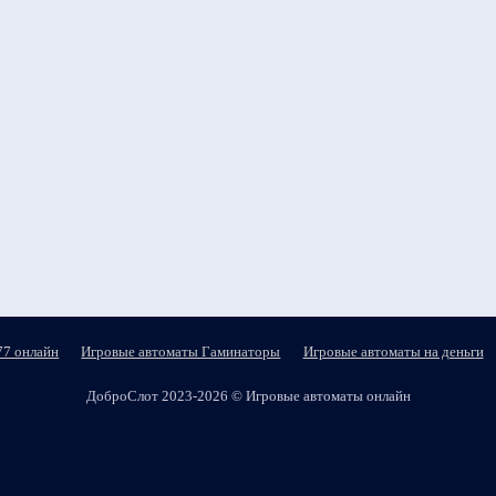
77 онлайн
Игровые автоматы Гаминаторы
Игровые автоматы на деньги
ДоброСлот 2023-2026 © Игровые автоматы онлайн