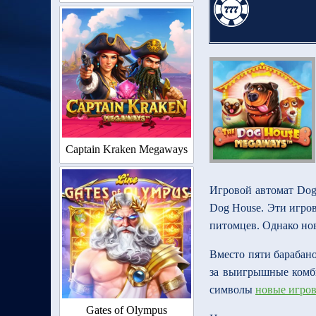
Captain Kraken Megaways
Игровой автомат Dog 
Dog House. Эти игро
питомцев. Однако нов
Вместо пяти барабано
за выигрышные комби
символы
новые игро
Gates of Olympus