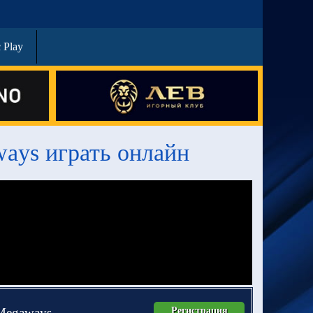
 Play
ays играть онлайн
Megaways.
Регистрация