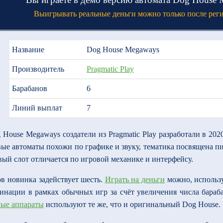
Выигрывать реальные деньги можно только после рег
Название
Dog House Megaways
Производитель
Pragmatic Play
Барабанов
6
Линий выплат
7
House Megaways создатели из Pragmatic Play разработали в 202
вые автоматы похожи по графике и звуку, тематика посвящена 
ый слот отличается по игровой механике и интерфейсу.
в новинка задействует шесть.
Играть на деньги
можно, использ
нации в рамках обычных игр за счёт увеличения числа бараба
вые аппараты
используют те же, что и оригинальный Dog House.