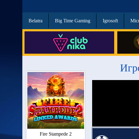
Belatra
Big Time Gaming
Igrosoft
Mic
Игр
Fire Stampede 2