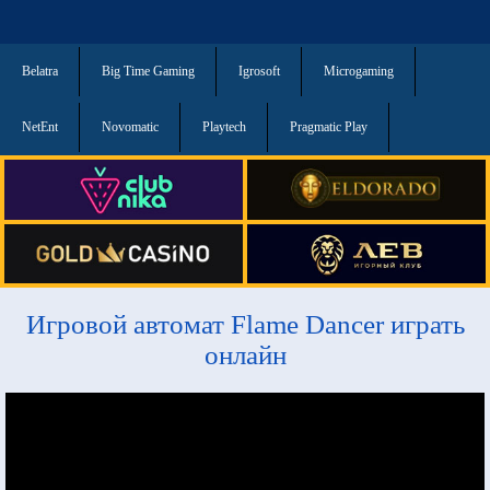
Belatra
Big Time Gaming
Igrosoft
Microgaming
NetЕnt
Novomatic
Playtech
Pragmatic Play
Игровой автомат Flame Dancer играть
онлайн