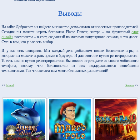
Выводы
На сайте Доброслот вы найдете множество демо-слотов от известных производителей.
Сегодня вы можете играть бесплатно Flame Dancer, завтра – во фруктовый
слот
онлайн
, послезавтра – в слот, созданный по мотивам популярного сериала, и так далее.
Суть в том, что у вас есть выбор.
И у вас есть ожидания. Мы каждый день добавляем новые бесплатные игры, в
которые вы можете играть прямо в браузере. И для этого не нужно регистрироваться.
То есть вам не нужно регистрироваться. Вы можете играть даже со своего мобильного
телефона, потому что большинство из них поддерживаются новейшими
технологиями. Так что желаем вам много бесплатных развлечений!
<<
Island
Gnome
>>