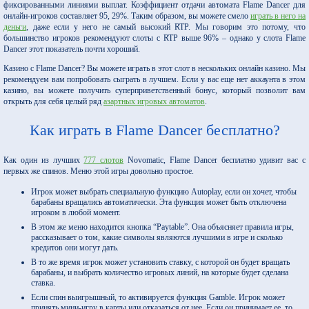
фиксированными линиями выплат. Коэффициент отдачи автомата Flame Dancer для
онлайн-игроков составляет 95, 29%. Таким образом, вы можете смело
играть в него на
деньги
, даже если у него не самый высокий RTP. Мы говорим это потому, что
большинство игроков рекомендуют слоты с RTP выше 96% – однако у слота Flame
Dancer этот показатель почти хороший.
Казино с Flame Dancer? Вы можете играть в этот слот в нескольких онлайн казино. Мы
рекомендуем вам попробовать сыграть в лучшем. Если у вас еще нет аккаунта в этом
казино, вы можете получить суперприветственный бонус, который позволит вам
открыть для себя целый ряд
азартных игровых автоматов
.
Как играть в Flame Dancer бесплатно?
Как один из лучших
777 слотов
Novomatic, Flame Dancer бесплатно удивит вас с
первых же спинов. Меню этой игры довольно простое.
Игрок может выбрать специальную функцию Autoplay, если он хочет, чтобы
барабаны вращались автоматически. Эта функция может быть отключена
игроком в любой момент.
В этом же меню находится кнопка “Paytable”. Она объясняет правила игры,
рассказывает о том, какие символы являются лучшими в игре и сколько
кредитов они могут дать.
В то же время игрок может установить ставку, с которой он будет вращать
барабаны, и выбрать количество игровых линий, на которые будет сделана
ставка.
Если спин выигрышный, то активируется функция Gamble. Игрок может
принять мини-игру в карты или отказаться от нее. Если он принимает ее, то