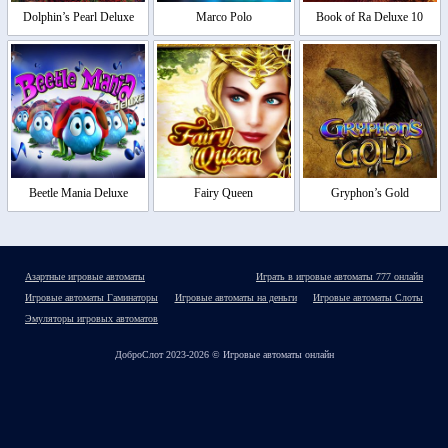
Dolphin’s Pearl Deluxe
Marco Polo
Book of Ra Deluxe 10
Beetle Mania Deluxe
Fairy Queen
Gryphon’s Gold
Азартные игровые автоматы
Играть в игровые автоматы 777 онлайн
Игровые автоматы Гаминаторы
Игровые автоматы на деньги
Игровые автоматы Слоты
Эмуляторы игровых автоматов
ДоброСлот 2023-2026 © Игровые автоматы онлайн