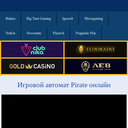
Belatra
Big Time Gaming
Igrosoft
Microgaming
NetЕnt
Novomatic
Playtech
Pragmatic Play
Игровой автомат Pirate онлайн