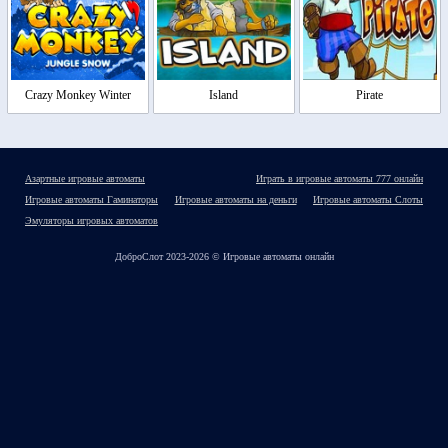
Crazy Monkey Winter
Island
Pirate
Азартные игровые автоматы
Играть в игровые автоматы 777 онлайн
Игровые автоматы Гаминаторы
Игровые автоматы на деньги
Игровые автоматы Слоты
Эмуляторы игровых автоматов
ДоброСлот 2023-2026 © Игровые автоматы онлайн