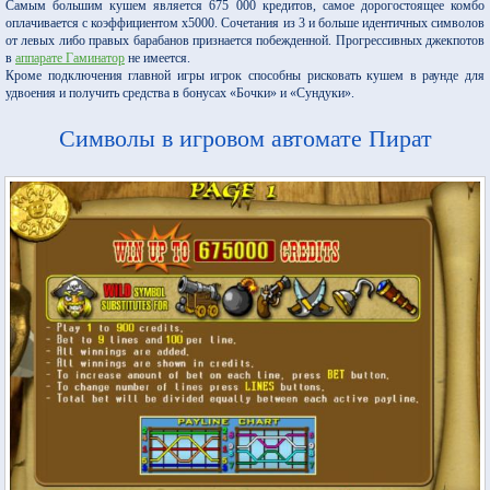
Самым большим кушем является 675 000 кредитов, самое дорогостоящее комбо
оплачивается с коэффициентом х5000. Сочетания из 3 и больше идентичных символов
от левых либо правых барабанов признается побежденной. Прогрессивных джекпотов
в
аппарате Гаминатор
не имеется.
Кроме подключения главной игры игрок способны рисковать кушем в раунде для
удвоения и получить средства в бонусах «Бочки» и «Сундуки».
Символы в игровом автомате Пират