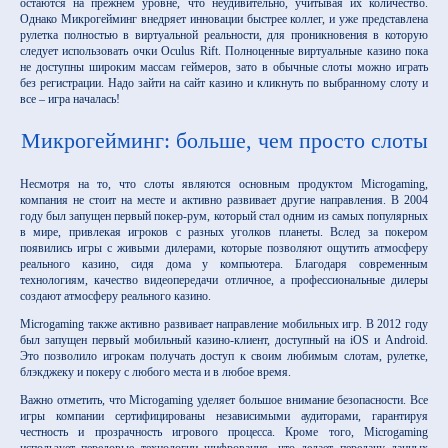
остаются на прежнем уровне, что неудивительно, учитывая их количество.
Однако Микрогейминг внедряет инновации быстрее коллег, и уже представлена
рулетка полностью в виртуальной реальности, для проникновения в которую
следует использовать очки Oculus Rift. Полноценные виртуальные казино пока
не доступны широким массам геймеров, зато в обычные слоты можно играть
без регистрации. Надо зайти на сайт казино и кликнуть по выбранному слоту и
все – игра началась!
Микрогейминг: больше, чем просто слоты
Несмотря на то, что слоты являются основным продуктом Microgaming,
компания не стоит на месте и активно развивает другие направления. В 2004
году был запущен первый покер-рум, который стал одним из самых популярных
в мире, привлекая игроков с разных уголков планеты. Вслед за покером
появились игры с живыми дилерами, которые позволяют ощутить атмосферу
реального казино, сидя дома у компьютера. Благодаря современным
технологиям, качество видеопередачи отличное, а профессиональные дилеры
создают атмосферу реального казино.
Microgaming также активно развивает направление мобильных игр. В 2012 году
был запущен первый мобильный казино-клиент, доступный на iOS и Android.
Это позволило игрокам получать доступ к своим любимым слотам, рулетке,
блэкджеку и покеру с любого места и в любое время.
Важно отметить, что Microgaming уделяет большое внимание безопасности. Все
игры компании сертифицированы независимыми аудиторами, гарантируя
честность и прозрачность игрового процесса. Кроме того, Microgaming
использует передовые технологии шифрования, что делает передачу данных