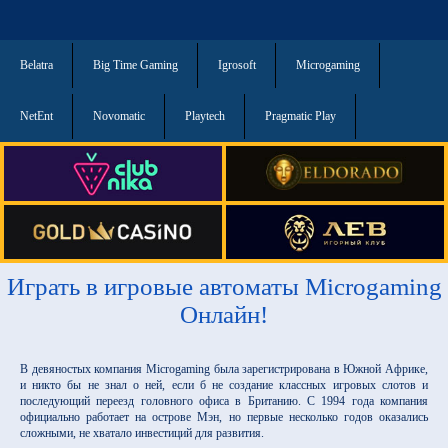
Belatra
Big Time Gaming
Igrosoft
Microgaming
NetЕnt
Novomatic
Playtech
Pragmatic Play
Играть в игровые автоматы Microgaming
Онлайн!
В девяностых компания Microgaming была зарегистрирована в Южной Африке,
и никто бы не знал о ней, если б не создание классных игровых слотов и
последующий переезд головного офиса в Британию. С 1994 года компания
официально работает на острове Мэн, но первые несколько годов оказались
сложными, не хватало инвестиций для развития.