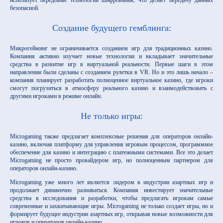
безопасной.
Создание будущего гемблинга:
Микрогейминг не ограничивается созданием игр для традиционных казино.
Компания активно изучает новые технологии и вкладывает значительные
средства в развитие игр в виртуальной реальности. Первые шаги в этом
направлении были сделаны с созданием рулетки в VR. Но и это лишь начало –
компания планирует разработать полноценное виртуальное казино, где игроки
смогут погрузиться в атмосферу реального казино и взаимодействовать с
другими игроками в режиме онлайн.
Не только игры:
Microgaming также предлагает комплексные решения для операторов онлайн-
казино, включая платформу для управления игровым процессом, программное
обеспечение для казино и интеграцию с платежными системами. Все это делает
Microgaming не просто провайдером игр, но полноценным партнером для
операторов онлайн-казино.
Microgaming уже много лет является лидером в индустрии азартных игр и
продолжает динамично развиваться. Компания инвестирует значительные
средства в исследования и разработки, чтобы предлагать игрокам самые
современные и захватывающие игры. Microgaming не только создает игры, но и
формирует будущее индустрии азартных игр, открывая новые возможности для
игроков и операторов онлайн-казино.