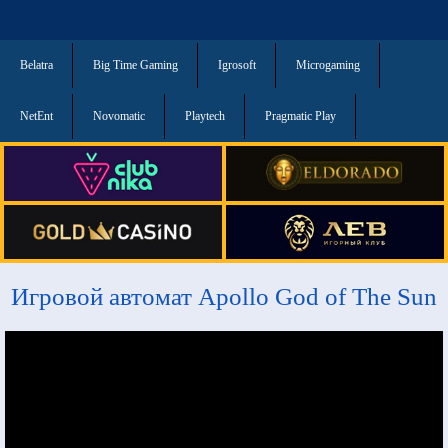
Belatra
Big Time Gaming
Igrosoft
Microgaming
NetЕnt
Novomatic
Playtech
Pragmatic Play
Игровой автомат Apollo God of The Sun