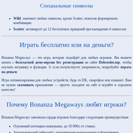
Специальные символы
Wild
: заменяет любые символы, кроме Scatter, помогая формировать
комбинации.
Scatter
: активирует до 12 бесплатных вращений при выпадении 4 символов.
Играть бесплатно или на деньги?
Bonanza Megaways — это игра, которая подойдёт для любых игроков. Вы можете
начать с
бесплатной демо-версии без регистрации
на сайте
Dobroslot.top
, чтобы
изучить механику и функции. А если почувствуете уверенность, попробуйте
играть
на деньги
.
Игра оптимизирована для любых устройств, будь то ПК, смартфон или планшет. Вам
не нужно
скачивать
приложение — просто заходите на сайт и играйте в хорошем
качестве!
Почему Bonanza Megaways любят игроки?
Bonanza Megaways завоевала сердца игроков благодаря следующим преимуществам:
Огромный потенциал выигрыша: до 10 000x от ставки.
Захватывающий геймплей с реактивными выигрышами и фриспинами.