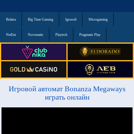
Belatra
Big Time Gaming
Igrosoft
Microgaming
NetЕnt
Novomatic
Playtech
Pragmatic Play
Игровой автомат Bonanza Megaways
играть онлайн