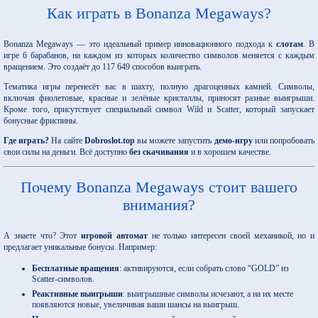
Как играть в Bonanza Megaways?
Bonanza Megaways — это идеальный пример инновационного подхода к
слотам
. В
игре 6 барабанов, на каждом из которых количество символов меняется с каждым
вращением. Это создаёт до 117 649 способов выиграть.
Тематика игры перенесёт вас в шахту, полную драгоценных камней. Символы,
включая фиолетовые, красные и зелёные кристаллы, приносят разные выигрыши.
Кроме того, присутствует специальный символ Wild и Scatter, который запускает
бонусные фриспины.
Где играть?
На сайте
Dobroslot.top
вы можете запустить
демо-игру
или попробовать
свои силы на деньги. Всё доступно
без скачивания
и в хорошем качестве.
Почему Bonanza Megaways стоит вашего
внимания?
А знаете что? Этот
игровой автомат
не только интересен своей механикой, но и
предлагает уникальные бонусы. Например:
Бесплатные вращения
: активируются, если собрать слово “GOLD” из
Scatter-символов.
Реактивные выигрыши
: выигрышные символы исчезают, а на их месте
появляются новые, увеличивая ваши шансы на выигрыш.