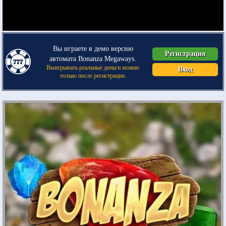
Вы играете в демо версию
Регистрация
автомата Bonanza Megaways.
Выигрывать реальные деньги можно
Вход
только после регистрации.