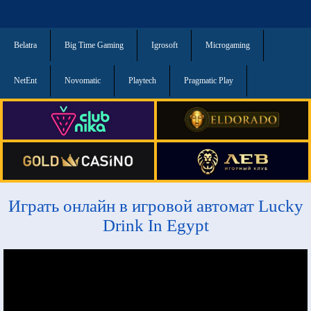
Belatra
Big Time Gaming
Igrosoft
Microgaming
NetЕnt
Novomatic
Playtech
Pragmatic Play
Играть онлайн в игровой автомат Lucky
Drink In Egypt