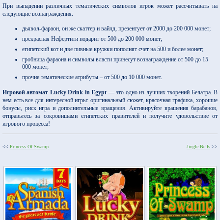
При выпадении различных тематических символов игрок может рассчитывать на
следующие вознаграждения:
дьявол-фараон, он же скаттер и вайлд, презентует от 2000 до 200 000 монет;
прекрасная Нефертити подарит от 500 до 200 000 монет;
египетский кот и две пивные кружки пополнят счет на 500 и более монет;
гробница фараона и символы власти принесут вознаграждение от 500 до 15
000 монет;
прочие тематические атрибуты – от 500 до 10 000 монет.
Игровой автомат Lucky Drink in Egypt
— это одно из лучших творений Белатра. В
нем есть все для интересной игры: оригинальный сюжет, красочная графика, хорошие
бонусы, риск игра и дополнительные вращения. Активируйте вращения барабанов,
отправьтесь за сокровищами египетских правителей и получите удовольствие от
игрового процесса!
<<
Princess Of Swamp
Jingle Bells
>>