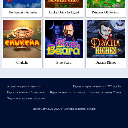
The Spanish Armada
Lucky Drink In Egypt
Princess Of Swamp
Chukcha
Blue Beard
Dracula Riches
Азартные игровые автоматы
Играть в игровые автоматы 777 онлайн
Игровые автоматы Гаминаторы
Игровые автоматы на деньги
Игровые автоматы Слоты
Эмуляторы игровых автоматов
ДоброСлот 2023-2026 © Игровые автоматы онлайн