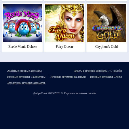
Beetle Mania Deluxe
Fairy Queen
Gryphon’s Gold
Азартные игровые автоматы
Играть в игровые автоматы 777 онлайн
Игровые автоматы Гаминаторы
Игровые автоматы на деньги
Игровые автоматы Слоты
Эмуляторы игровых автоматов
ДоброСлот 2023-2026 © Игровые автоматы онлайн