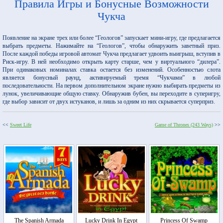
Правила Игры и Бонусные Возможности
Чукча
Появление на экране трех или более “Геологов” запускает мини-игру, где предлагается
выбрать предметы. Нажимайте на “Геологов”, чтобы обнаружить заветный приз.
После каждой победы игровой автомат Чукча предлагает удвоить выигрыш, вступив в
Риск-игру. В ней необходимо открыть карту старше, чем у виртуального “дилера”.
При одинаковых номиналах ставка остается без изменений. Особенностью слота
является бонусный раунд, активируемый тремя “Чукчами” в любой
последовательности. На первом дополнительном экране нужно выбирать предметы из
лунок, увеличивающие общую ставку. Обнаружив бубен, вы переходите в суперигру,
где выбор зависит от двух истуканов, и лишь за одним из них скрывается суперприз.
<<
Sweet Life
Game of Thrones (243 Ways)
>>
The Spanish Armada
Lucky Drink In Egypt
Princess Of Swamp