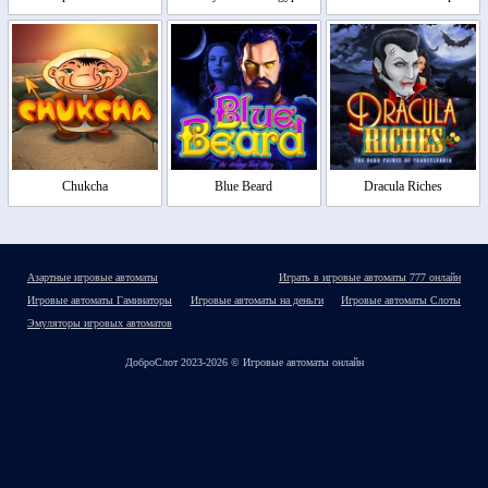
Chukcha
Blue Beard
Dracula Riches
Азартные игровые автоматы
Играть в игровые автоматы 777 онлайн
Игровые автоматы Гаминаторы
Игровые автоматы на деньги
Игровые автоматы Слоты
Эмуляторы игровых автоматов
ДоброСлот 2023-2026 © Игровые автоматы онлайн